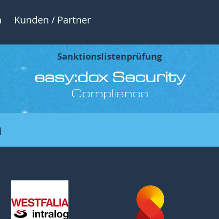
n
Kunden / Partner
Sanktionslistenprüfung
easy:dox
Security
Compliance
h