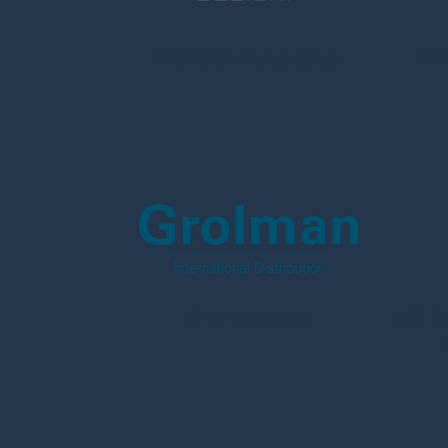
DESIGNA France S.A.S.
WES
Grolman S.A.S.
ZCC C