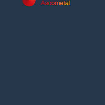
Ascometal FranceHolding
SAS