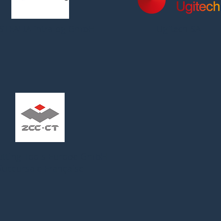
TFALIA intralog GmbH
Ugitech SA
utting Tools Europe GmbH
Succursale Française